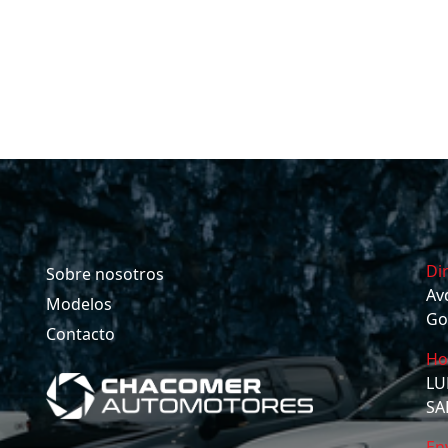
Di
Sobre nosotros
Av
Modelos
Go
Contacto
Ho
LU
SAB
En